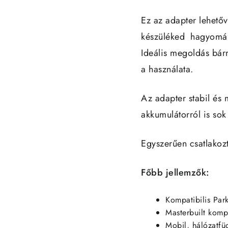
Ez az adapter lehetőv
készüléked hagyomány
Ideális megoldás bárm
a használata.
Az adapter stabil és 
akkumulátorról is sok 
Egyszerűen csatlakoz
Főbb jellemzők:
Kompatibilis Par
Masterbuilt kompa
Mobil, hálózatfü