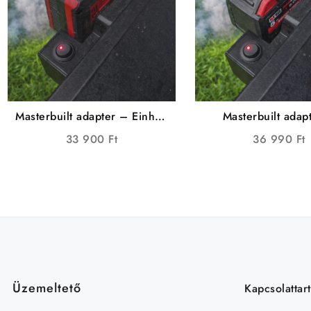
Masterbuilt adapter – Einhell
Masterbuilt adap
edition (PRO)
Milwaukee edition
33 900
Ft
36 990
Ft
Üzemeltető
Kapcsolattar