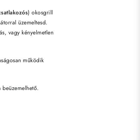
csatlakozós
) okosgrill
átorral üzemeltesd.
rás, vagy kényelmetlen
tonságosan működik
n beüzemelhető.