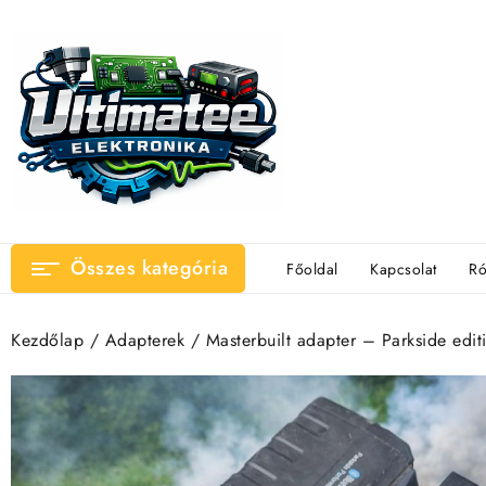
Ugrás
a
tartalomhoz
Összes kategória
Főoldal
Kapcsolat
Ró
Kezdőlap
/
Adapterek
/ Masterbuilt adapter – Parkside edit