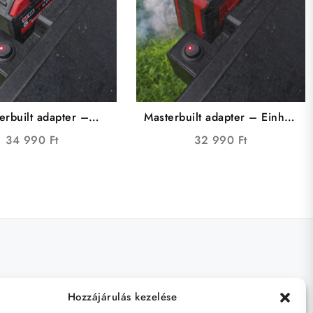
erbuilt adapter –
Masterbuilt adapter – Einhell
lwaukee edition
edition
34 990
Ft
32 990
Ft
Hozzájárulás kezelése