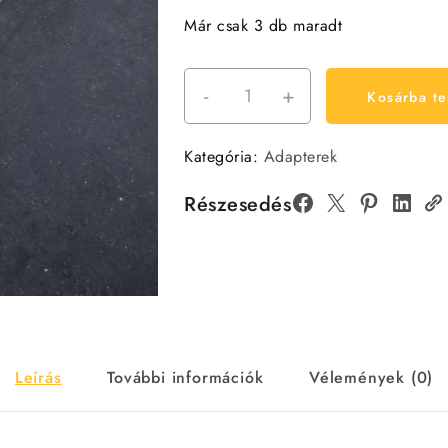
Már csak 3 db maradt
-
+
Masterbuilt
Kosárba t
adapter
-
Kategória:
Adapterek
Parkside
edition
Részesedés
mennyiség
Leírás
További információk
Vélemények (0)