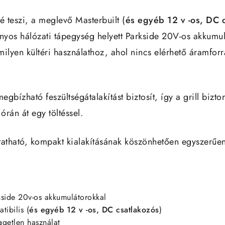
é teszi, a meglevő Masterbuilt (
és egyéb 12 v -os, DC 
os hálózati tápegység helyett Parkside 20V-os akkumul
ilyen kültéri használathoz, ahol nincs elérhető áramfor
megbízható feszültségátalakítást biztosít, így a grill biz
órán át egy töltéssel.
tatható, kompakt kialakításának köszönhetően egyszerűe
kside 20v-os akkumulátorokkal
tibilis (
és egyéb 12 v -os, DC csatlakozós
)
ggetlen használat