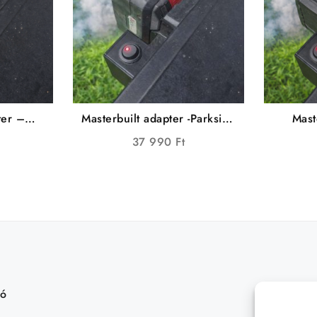
ter –
Masterbuilt adapter -Parkside
Mast
 (PRO)
edition (PRO)
Mi
37 990
Ft
tó