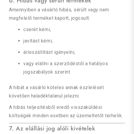
6. Hibás vagy sérült termékek
Amennyiben a vásárló hibás, sérült vagy nem
megfelelő terméket kapott, jogosult:
cserét kérni,
javítást kérni,
árleszállítást igényelni,
vagy elállni a szerződéstől a hatályos
jogszabályok szerint.
A hibát a vásárló köteles annak észlelését
követően haladéktalanul jelezni.
A hibás teljesítésből eredő visszaküldési
költségek minden esetben az üzemeltetőt terhelik.
7. Az elállási jog alóli kivételek