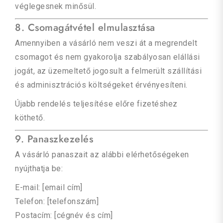
véglegesnek minősül.
8. Csomagátvétel elmulasztása
Amennyiben a vásárló nem veszi át a megrendelt
csomagot és nem gyakorolja szabályosan elállási
jogát, az üzemeltető jogosult a felmerült szállítási
és adminisztrációs költségeket érvényesíteni.
Újabb rendelés teljesítése előre fizetéshez
köthető.
9. Panaszkezelés
A vásárló panaszait az alábbi elérhetőségeken
nyújthatja be:
E-mail: [email cím]
Telefon: [telefonszám]
Postacím: [cégnév és cím]