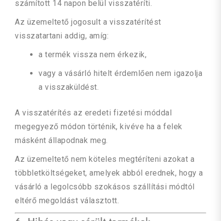
számított 14 napon belül visszatéríti.
Az üzemeltető jogosult a visszatérítést
visszatartani addig, amíg:
a termék vissza nem érkezik,
vagy a vásárló hitelt érdemlően nem igazolja
a visszaküldést.
A visszatérítés az eredeti fizetési móddal
megegyező módon történik, kivéve ha a felek
másként állapodnak meg.
Az üzemeltető nem köteles megtéríteni azokat a
többletköltségeket, amelyek abból erednek, hogy a
vásárló a legolcsóbb szokásos szállítási módtól
eltérő megoldást választott.