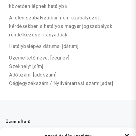
követően lépnek hatályba.
A jelen szabályzatban nem szabályozott
kérdésekben a hatályos magyar jogszabályok
rendelkezései irányadóak.
Hatálybalépés dátuma: [dátum]
Üzemeltető neve: [cégnév]
Székhely: [cím]
Adószám: [adószám]
Cégjegyzékszám / Nyilvántartási szám: [adat]
Üzemeltető
TLSoft Intelligent Solutions Kft.
Hozzájárulás kezelése