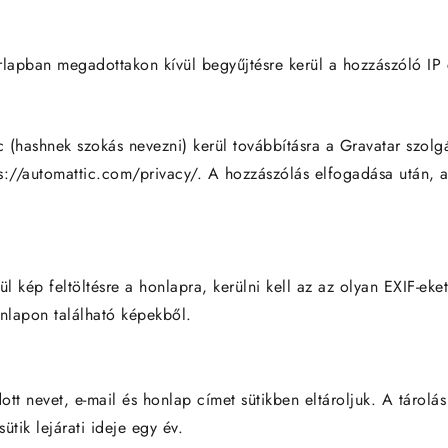
lapban megadottakon kívül begyűjtésre kerül a hozzászóló IP 
ánc (hashnek szokás nevezni) kerül továbbításra a Gravatar szol
tps://automattic.com/privacy/. A hozzászólás elfogadása után, 
rül kép feltöltésre a honlapra, kerülni kell az az olyan EXIF-
honlapon található képekből.
t nevet, e-mail és honlap címet sütikben eltároljuk. A tárolás
tik lejárati ideje egy év.