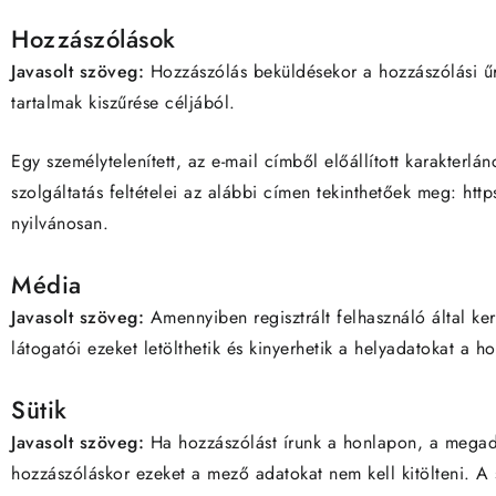
Hozzászólások
Javasolt szöveg:
Hozzászólás beküldésekor a hozzászólási űr
tartalmak kiszűrése céljából.
Egy személytelenített, az e-mail címből előállított karakterl
szolgáltatás feltételei az alábbi címen tekinthetőek meg: ht
nyilvánosan.
Média
Javasolt szöveg:
Amennyiben regisztrált felhasználó által ke
látogatói ezeket letölthetik és kinyerhetik a helyadatokat a 
Sütik
Javasolt szöveg:
Ha hozzászólást írunk a honlapon, a megadot
hozzászóláskor ezeket a mező adatokat nem kell kitölteni. A sü