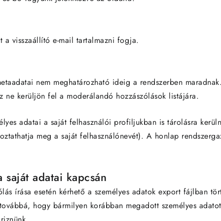
t a visszaállító e-mail tartalmazni fogja.
etaadatai nem meghatározható ideig a rendszerben maradnak. 
z ne kerüljön fel a moderálandó hozzászólások listájára.
lyes adatai a saját felhasználói profiljukban is tárolásra kerü
toztathatja meg a saját felhasználónevét). A honlap rendszerga
a saját adatai kapcsán
ólás írása esetén kérhető a személyes adatok export fájlban tö
 továbbá, hogy bármilyen korábban megadott személyes adatot 
riznünk.