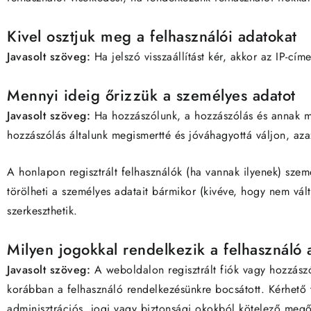
Kivel osztjuk meg a felhasználói adatokat
Javasolt szöveg:
Ha jelszó visszaállítást kér, akkor az IP-címe
Mennyi ideig őrizzük a személyes adatot
Javasolt szöveg:
Ha hozzászólunk, a hozzászólás és annak m
hozzászólás általunk megismertté és jóváhagyottá váljon, aza
A honlapon regisztrált felhasználók (ha vannak ilyenek) szemé
törölheti a személyes adatait bármikor (kivéve, hogy nem vál
szerkeszthetik.
Milyen jogokkal rendelkezik a felhasználó 
Javasolt szöveg:
A weboldalon regisztrált fiók vagy hozzász
korábban a felhasználó rendelkezésünkre bocsátott. Kérhető
adminisztrációs, jogi vagy biztonsági okokból kötelező megő