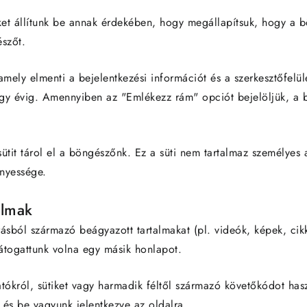
iket állítunk be annak érdekében, hogy megállapítsuk, hogy a b
szőt.
amely elmenti a bejelentkezési információt és a szerkesztőfelüle
egy évig. Amennyiben az "Emlékezz rám" opciót bejelöljük, a be
ütit tárol el a böngészőnk. Ez a süti nem tartalmaz személyes
ényessége.
almak
ásból származó beágyazott tartalmakat (pl. videók, képek, cikk
átogattunk volna egy másik honlapot.
tókról, sütiket vagy harmadik féltől származó követőkódot hasz
l és be vagyunk jelentkezve az oldalra.