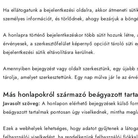
Ha ellátogatunk a bejelentkezési oldalra, akkor átmeneti süt
személyes információt, és törlődnek, ahogy bezárjuk a böngé
A honlapra történő bejelentkezéskor több sütit hozunk létre, 
érvényesek, a szerkesztőfelület képernyő opcióit tároló süti 
bejelentkezési sütik eltávolításra kerülnek.
Amennyiben bejegyzést vagy oldalt szerkesztünk, egy újabb s
tárolja, amelyet szerkesztettünk. Egy nap múlva jár le az érv
Más honlapokról származó beágyazott tart
Javasolt szöveg:
A honlapon elérhető bejegyzések külső forr
beágyazott tartalmak pontosan úgy viselkednek, mintha megl
Ezek a webhelyek lehetséges, hogy adatot gyűjtenek a látoga
felhasználói viselkedést, ha rendelkezünk felhasználói fiókka