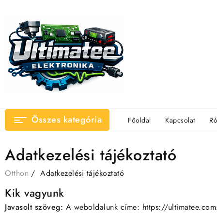
Ugrás
a
tartalomhoz
Összes kategória
Főoldal
Kapcsolat
Ró
Adatkezelési tájékoztató
Otthon
Adatkezelési tájékoztató
Kik vagyunk
Javasolt szöveg:
A weboldalunk címe: https://ultimatee.com