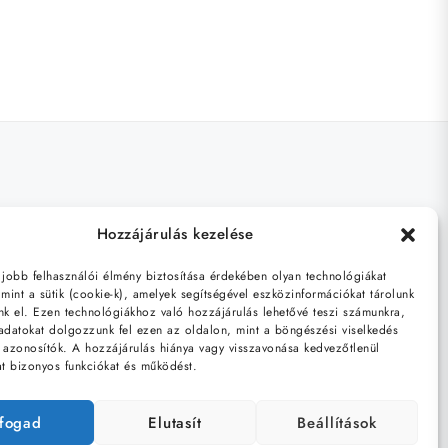
Hozzájárulás kezelése
gjobb felhasználói élmény biztosítása érdekében olyan technológiákat
mint a sütik (cookie-k), amelyek segítségével eszközinformációkat tárolunk
nk el. Ezen technológiákhoz való hozzájárulás lehetővé teszi számunkra,
adatokat dolgozzunk fel ezen az oldalon, mint a böngészési viselkedés
 azonosítók. A hozzájárulás hiánya vagy visszavonása kedvezőtlenül
at bizonyos funkciókat és működést.
lfogad
Elutasít
Beállítások