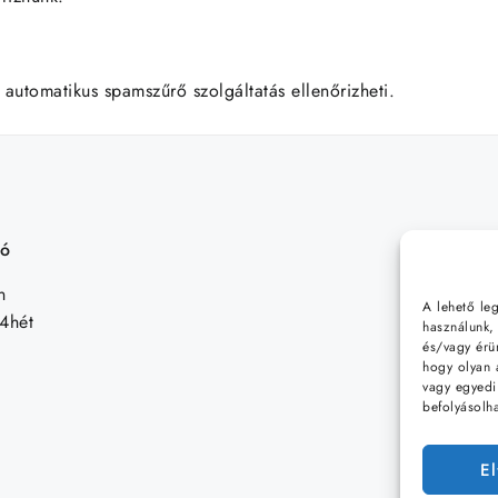
 automatikus spamszűrő szolgáltatás ellenőrizheti.
tó
n
A lehető le
4hét
használunk, 
és/vagy érü
hogy olyan 
vagy egyedi
befolyásolh
E